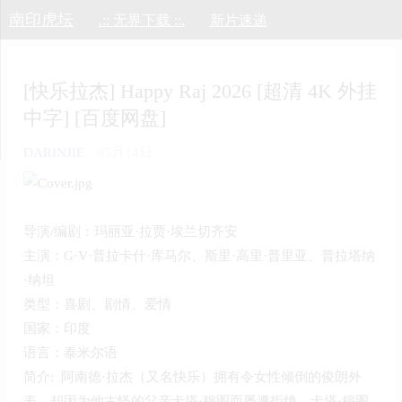
南印虎坛
.:: 无界下载 ::.
新片速递
[快乐拉杰] Happy Raj 2026 [超清 4K 外挂
中字] [百度网盘]
DARINJIE
05月14日
导演/编剧：玛丽亚·拉贾·埃兰切齐安
主演：G·V·普拉卡什·库马尔、斯里·高里·普里亚、普拉塔纳
·纳坦
类型：喜剧、剧情、爱情
国家：印度
语言：泰米尔语
简介: 阿南德·拉杰（又名快乐）拥有令女性倾倒的俊朗外
表，却因为他古怪的父亲卡塔·穆图而屡遭拒绝。卡塔·穆图